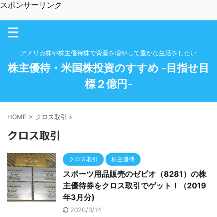
スポンサーリンク
アメリカ株や株主優待株で資産を増やして豊かな生活をしたい
株主優待・米国株投資のすすめ -目指せ目
標２億円-
HOME
>
クロス取引
>
クロス取引
クロス取引
株主優待
スポーツ用品販売のゼビオ（8281）の株
主優待券をクロス取引でゲット！（2019
年3月分)
2020/3/14