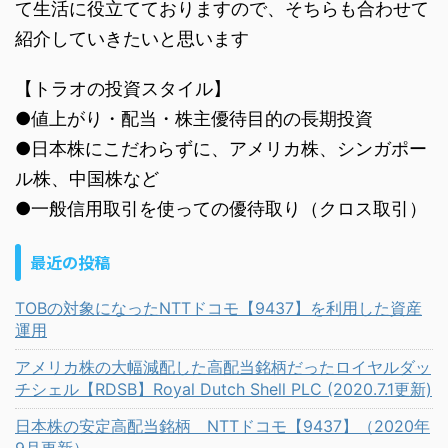
て生活に役立てておりますので、そちらも合わせて
紹介していきたいと思います
【トラオの投資スタイル】
●値上がり・配当・株主優待目的の長期投資
●日本株にこだわらずに、アメリカ株、シンガポー
ル株、中国株など
●一般信用取引を使っての優待取り（クロス取引）
最近の投稿
TOBの対象になったNTTドコモ【9437】を利用した資産
運用
アメリカ株の大幅減配した高配当銘柄だったロイヤルダッ
チシェル【RDSB】Royal Dutch Shell PLC (2020.7.1更新)
日本株の安定高配当銘柄 NTTドコモ【9437】（2020年